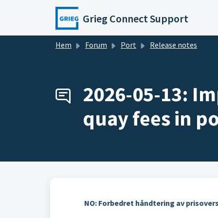
Hoppa över till huvudinnehåll
Grieg Connect Support
Hem
Forum
Port
Release notes
2026-05-13: Im
quay fees in po
NO: Forbedret håndtering av prisover