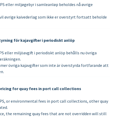
ISPS eller miljøgebyr i samleanløp beholdes nå øvrige
, vil øvrige kaivederlag som ikke er overstyrt fortsatt beholde
yrning för kajavgifter i periodiskt anlöp
SPS eller miljöavgift i periodiskt anlöp behålls nu övriga
beräkningen.
ommer övriga kajavgifter som inte är överstyrda fortfarande att
en.
icing for quay fees in port call collections
PS, or environmental fees in port call collections, other quay
ated.
ice, the remaining quay fees that are not overridden will still