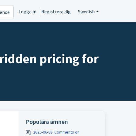
Logga in
Registrera dig
Swedish
rende
ridden pricing for
Populära ämnen
2026-06-03: Comments on