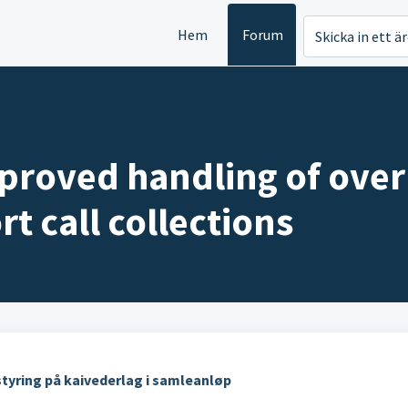
Hem
Forum
Skicka in ett ä
proved handling of over
rt call collections
styring på kaivederlag i samleanløp