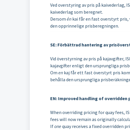
Ved overstyring av pris på kaivederlag, 
kaivederlag som beregnet.
Dersom
én
kai får en fast overstyrt pris
den opprinnelige prisberegningen.
SE: Förbättrad hantering av prisöverst
Vid överstyrning av pris på kajavgifter, I
kajavgifter enligt den ursprungliga pris
Om
en
kaj får ett fast överstyrt pris k
behålla den ursprungliga prisberäkning
EN: Improved handling of overridden pr
When overriding pricing for quay fees, IS
fees will now remain as originally calcul
If
one
quay receives a fixed overridden pr