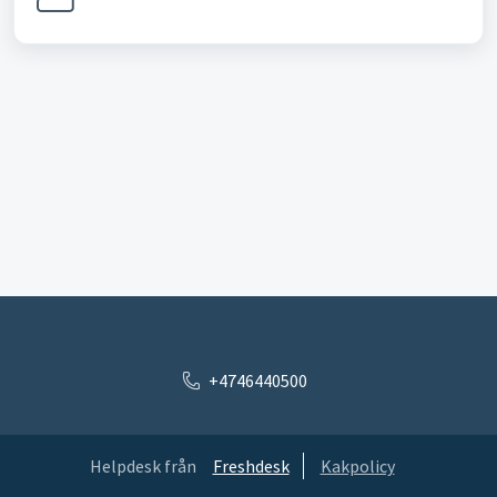
+4746440500
Helpdesk från
Freshdesk
Kakpolicy