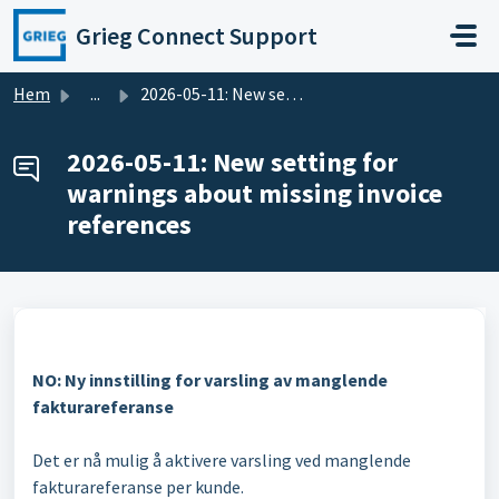
Hoppa över till huvudinnehåll
Grieg Connect Support
Hem
...
2026-05-11: New setting for warnings about missing invoic...
2026-05-11: New setting for
warnings about missing invoice
references
NO: Ny innstilling for varsling av manglende
fakturareferanse
Det er nå mulig å aktivere varsling ved manglende
fakturareferanse per kunde.