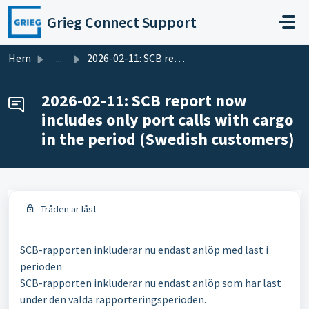
Hoppa över till huvudinnehåll
Grieg Connect Support
Hem
...
2026-02-11: SCB report now includes only port calls with ...
2026-02-11: SCB report now
includes only port calls with cargo
in the period (Swedish customers)
Tråden är låst
SCB-rapporten inkluderar nu endast anlöp med last i
perioden
SCB-rapporten inkluderar nu endast anlöp som har last
under den valda rapporteringsperioden.