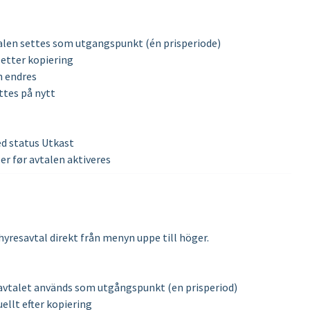
vtalen settes som utgangspunkt (én prisperiode)
 etter kopiering
n endres
ttes på nytt
ed status Utkast
ser før avtalen aktiveres
 hyresavtal direkt från menyn uppe till höger.
lavtalet används som utgångspunkt (en prisperiod)
uellt efter kopiering