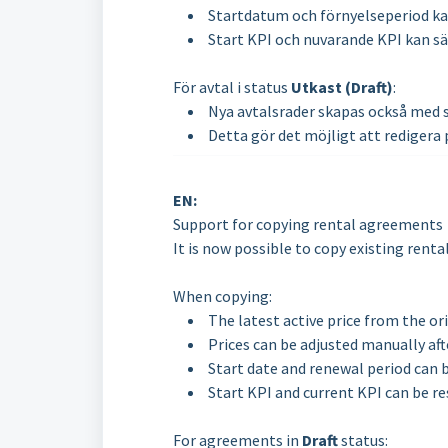
Startdatum och förnyelseperiod k
Start KPI och nuvarande KPI kan sä
För avtal i status
Utkast (Draft)
:
Nya avtalsrader skapas också med 
Detta gör det möjligt att redigera 
EN:
Support for copying rental agreements
It is now possible to copy existing rent
When copying:
The latest active price from the or
Prices can be adjusted manually af
Start date and renewal period can
Start KPI and current KPI can be r
For agreements in
Draft
status: