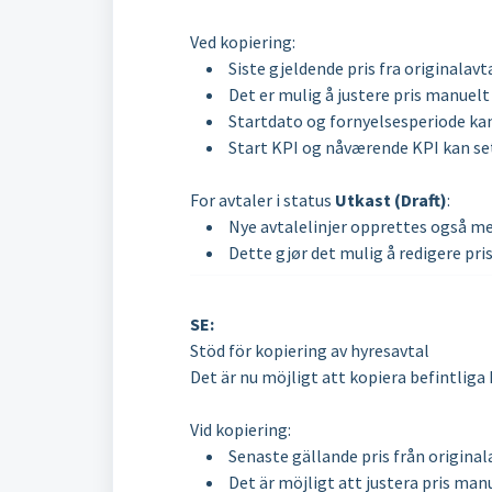
Ved kopiering:
Siste gjeldende pris fra originala
Det er mulig å justere pris manuelt
Startdato og fornyelsesperiode ka
Start KPI og nåværende KPI kan se
For avtaler i status
Utkast (Draft)
:
Nye avtalelinjer opprettes også m
Dette gjør det mulig å redigere pri
SE:
Stöd för kopiering av hyresavtal
Det är nu möjligt att kopiera befintliga
Vid kopiering:
Senaste gällande pris från origina
Det är möjligt att justera pris man