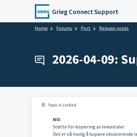
Skip to main content
Grieg Connect Support
Home
Forums
Port
Release notes
2026-04-09: Su
Topic is Locked
NO:
Støtte for kopiering av leieavtaler
Det er nå mulig å kopiere eksisterende le