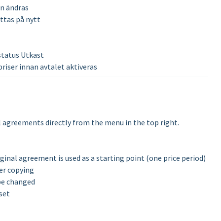
an ändras
ttas på nytt
status Utkast
priser innan avtalet aktiveras
al agreements directly from the menu in the top right.
iginal agreement is used as a starting point (one price period)
ter copying
 be changed
eset