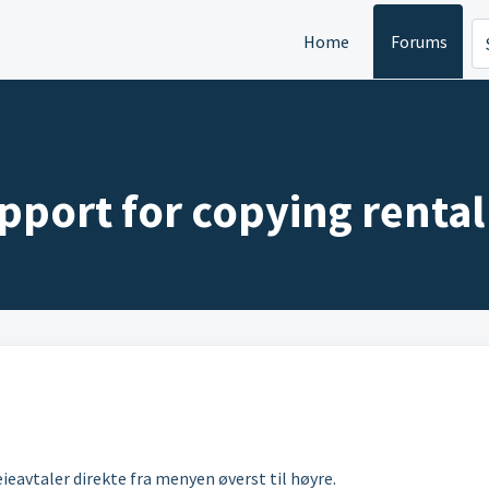
Home
Forums
pport for copying renta
ieavtaler direkte fra menyen øverst til høyre.