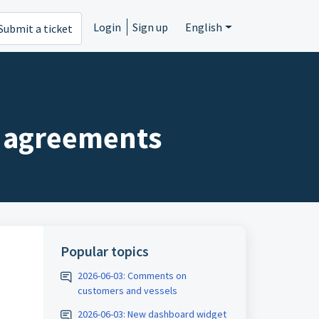
Login
Sign up
English
Submit a ticket
l agreements
Popular topics
2026-06-03: Comments on
customers and vessels
2026-06-03: New dashboard widget