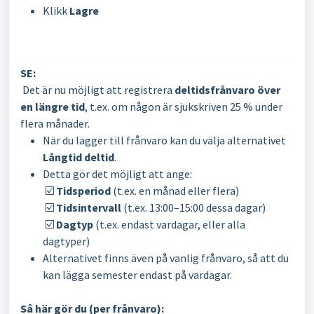
Klikk
Lagre
SE:
Det är nu möjligt att registrera
deltidsfrånvaro över
en längre tid
, t.ex. om någon är sjukskriven 25 % under
flera månader.
När du lägger till frånvaro kan du välja alternativet
Långtid deltid
.
Detta gör det möjligt att ange:
☑️
Tidsperiod
(t.ex. en månad eller flera)
☑️
Tidsintervall
(t.ex. 13:00–15:00 dessa dagar)
☑️
Dagtyp
(t.ex. endast vardagar, eller alla
dagtyper)
Alternativet finns även på vanlig frånvaro, så att du
kan lägga semester endast på vardagar.
Så här gör du (per frånvaro):