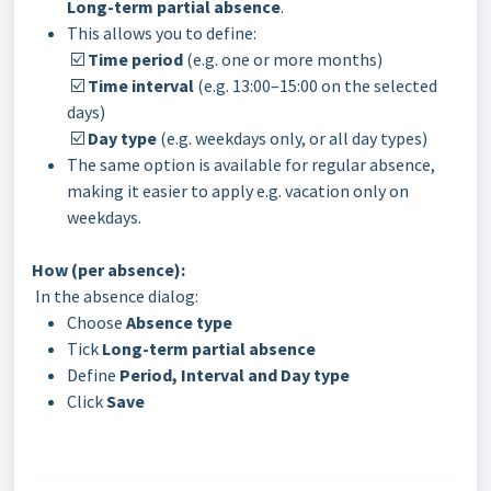
Long-term partial absence
.
This allows you to define:
☑️
Time period
(e.g. one or more months)
☑️
Time interval
(e.g. 13:00–15:00 on the selected
days)
☑️
Day type
(e.g. weekdays only, or all day types)
The same option is available for regular absence,
making it easier to apply e.g. vacation only on
weekdays.
How (per absence):
In the absence dialog:
Choose
Absence type
Tick
Long-term partial absence
Define
Period, Interval and Day type
Click
Save