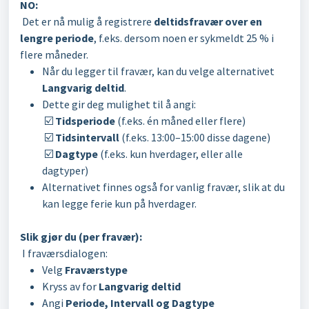
NO:
Det er nå mulig å registrere
deltidsfravær over en
lengre periode
, f.eks. dersom noen er sykmeldt 25 % i
flere måneder.
Når du legger til fravær, kan du velge alternativet
Langvarig deltid
.
Dette gir deg mulighet til å angi:
☑️
Tidsperiode
(f.eks. én måned eller flere)
☑️
Tidsintervall
(f.eks. 13:00–15:00 disse dagene)
☑️
Dagtype
(f.eks. kun hverdager, eller alle
dagtyper)
Alternativet finnes også for vanlig fravær, slik at du
kan legge ferie kun på hverdager.
Slik gjør du (per fravær):
I fraværsdialogen:
Velg
Fraværstype
Kryss av for
Langvarig deltid
Angi
Periode, Intervall og Dagtype