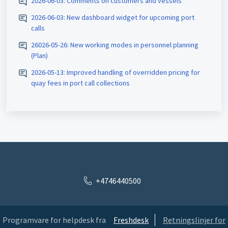
2026-06-03: Comments on customers and vessels
2026-06-03: New dashboard widget for upcoming port
calls
26026-05-26: New working modes in personnel planning
(Plan)
2026-05-13: Improved handling of overridden pricing for
quay fees in port call collections
+4746440500
Programvare for helpdesk fra
Freshdesk
Retningslinjer for