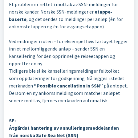
Et problem er rettet i mottak av SSN-meldinger for
norske kunder. Norske SSN-meldinger er
etappe-
baserte
, og det sendes to meldinger per anløp (én for
ankomstetappen og én for avgangsetappen).
Ved endringer i ruten – for eksempel hvis fartøyet legger
inn et mellomliggende anløp – sender SSN en
kansellering for den opprinnelige reiseetappen og
oppretter en ny.
Tidligere ble slike kanselleringsmeldinger feiltolket
som oppdateringer for godkjenning. Nå legges i stedet
merknaden
“Possible cancellation in SSN”
på anløpet.
Dersom en ny ankomsmelding som matcher anløpet
senere mottas, fjernes merknaden automatisk.
SE:
Åtgärdat hantering av annulleringsmeddelanden
från norska Safe Sea Net (SSN)