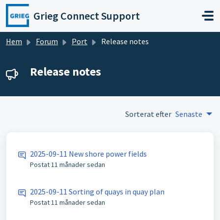
Hoppa över till huvudinnehåll
Grieg Connect Support
Hem
Forum
Port
Release notes
Release notes
Sorterat efter
Senaste
2025-09-11 New shore power fields
Postat
11 månader sedan
2025-09-11 Sorting of quays in quay plan
Postat
11 månader sedan