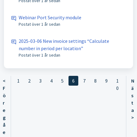
Postat
över 1 år sedan
Webinar Port Security module
Postat
över 1 år sedan
2025-03-06 New invoice settings “Calculate
number in period per location”
Postat
över 1 år sedan
<
1
2
3
4
5
6
7
8
9
1
N
F
0
ä
ö
s
r
t
e
a
g
>
å
e